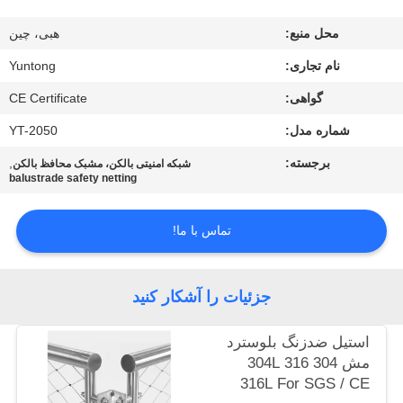
کیفیت
محل منبع:
هبی، چین
با
نام تجاری:
Yuntong
ما
گواهی:
CE Certificate
تماس
شماره مدل:
YT-2050
بگیرید
برجسته:
,
شبکه امنیتی بالکن، مشبک محافظ بالکن
balustrade safety netting
اخبار
تماس با ما!
درخواست
جزئیات را آشکار کنید
نقل
قول
استیل ضدزنگ بلوسترد
مش 304 304L 316
316L For SGS / CE
نقشه