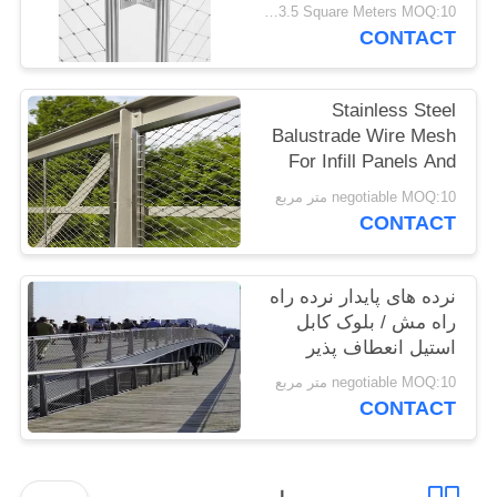
USD 29.35-33.5 Square Meters MOQ:10 متر مربع
سایت
CONTACT
PRIVACY
Stainless Steel
POLICY
Balustrade Wire Mesh
For Infill Panels And
Railings Application
negotiable MOQ:10 متر مربع
CONTACT
نرده های پایدار نرده راه
راه مش / بلوک کابل
استیل انعطاف پذیر
negotiable MOQ:10 متر مربع
CONTACT