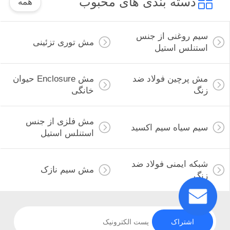
دسته بندی های محبوب
همه
سیم روغنی از جنس
مش توری تزئینی
استنلس استیل
مش پرچین فولاد ضد
مش Enclosure حیوان
زنگ
خانگی
مش فلزی از جنس
سیم سیاه سیم اکسید
استنلس استیل
شبکه ایمنی فولاد ضد
مش سیم نازک
زنگ
اشتراک