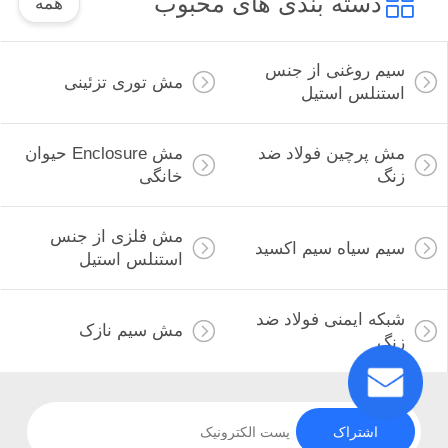
دسته بندی های محبوب
همه
سیم روغنی از جنس
مش توری تزئینی
استنلس استیل
مش پرچین فولاد ضد
مش Enclosure حیوان
زنگ
خانگی
مش فلزی از جنس
سیم سیاه سیم اکسید
استنلس استیل
شبکه ایمنی فولاد ضد
مش سیم نازک
زنگ
اشتراک