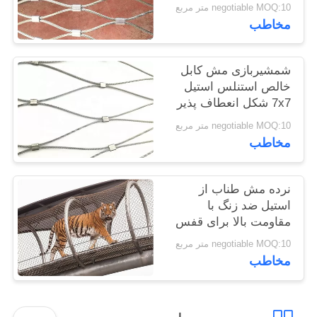
negotiable MOQ:10 متر مربع
مخاطب
شمشیربازی مش کابل
خالص استنلس استیل
7x7 شکل انعطاف پذیر
negotiable MOQ:10 متر مربع
مخاطب
نرده مش طناب از
استیل ضد زنگ با
مقاومت بالا برای قفس
حیوانات
negotiable MOQ:10 متر مربع
مخاطب