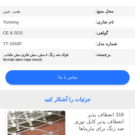
کیفیت
محل منبع:
هبی، چین
با
نام تجاری:
Yuntong
ما
گواهی:
CE & SGS
تماس
شماره مدل:
YT-1550F
بگیرید
برجسته:
,
فولاد ضد زنگ x مش، مش فلزی مش طناب
ferrule wire rope mesh
درخواست
تماس با ما!
نقل
قول
جزئیات را آشکار کنید
اخبار
316 انعطاف پذیر
انعطاف پذیر کابل توری
ضد زنگ برای ماریناها