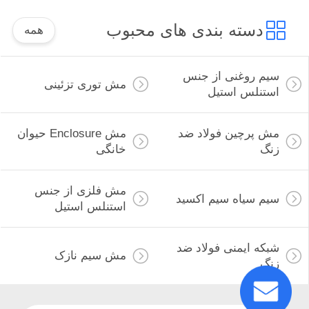
دسته بندی های محبوب
همه
سیم روغنی از جنس
مش توری تزئینی
استنلس استیل
مش پرچین فولاد ضد
مش Enclosure حیوان
زنگ
خانگی
مش فلزی از جنس
سیم سیاه سیم اکسید
استنلس استیل
شبکه ایمنی فولاد ضد
مش سیم نازک
زنگ