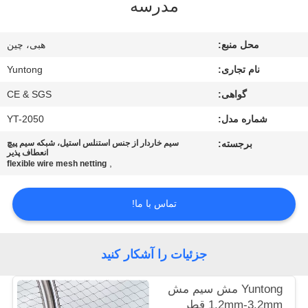
مدرسه
کیفیت
محل منبع:
هبی، چین
با
نام تجاری:
Yuntong
ما
گواهی:
CE & SGS
تماس
شماره مدل:
YT-2050
بگیرید
برجسته:
سیم خاردار از جنس استنلس استیل، شبکه سیم پیچ
انعطاف پذیر
,
اخبار
flexible wire mesh netting
تماس با ما!
درخواست
نقل
جزئیات را آشکار کنید
قول
Yuntong مش سیم مش
نقشه
1.2mm-3.2mm قطر