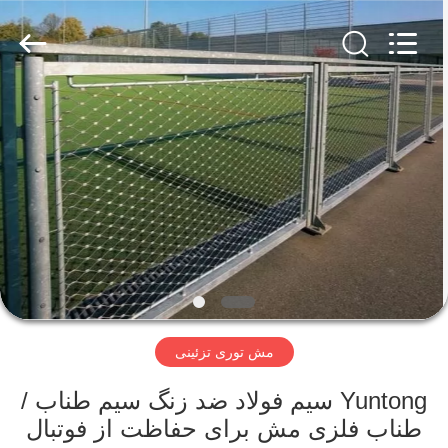
2025
Anping
Yuntong
Metal
Mesh
Co.,
Ltd..
All
خانه
Rights
Reserved.
محصولات
درباره
ما
تور
مش توری تزئینی
کارخانه
Yuntong سیم فولاد ضد زنگ سیم طناب /
کنترل
طناب فلزی مش برای حفاظت از فوتبال