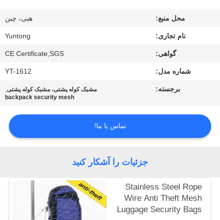
کیفیت
محل منبع:
هبی، چین
با
نام تجاری:
Yuntong
ما
گواهی:
CE Certificate,SGS
تماس
شماره مدل:
YT-1612
بگیرید
برجسته:
,
مشبک کوله پشتی، مشبک کوله پشتی
backpack security mesh
اخبار
تماس با ما!
درخواست
جزئیات را آشکار کنید
نقل
قول
Stainless Steel Rope
Wire Anti Theft Mesh
Luggage Security Bags
نقشه