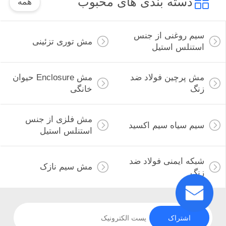
دسته بندی های محبوب
همه
سیم روغنی از جنس
مش توری تزئینی
استنلس استیل
مش پرچین فولاد ضد
مش Enclosure حیوان
زنگ
خانگی
مش فلزی از جنس
سیم سیاه سیم اکسید
استنلس استیل
شبکه ایمنی فولاد ضد
مش سیم نازک
زنگ
اشتراک