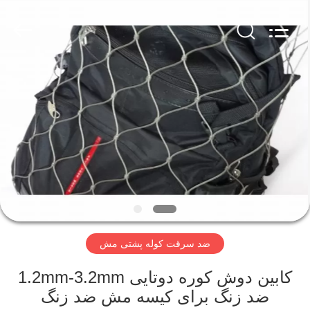
2025
Anping
Yuntong
Metal
Mesh
Co.,
Ltd..
All
خانه
Rights
Reserved.
محصولات
درباره
ما
تور
ضد سرقت کوله پشتی مش
کارخانه
کابین دوش کوره دوتایی 1.2mm-3.2mm
کنترل
ضد زنگ برای کیسه مش ضد زنگ